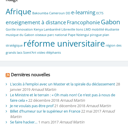
Afrique
e-learning
Bakoumba
Cameroun
DD
ECTS
Gabon
enseignement à distance
Francophonie
Gorille
innovation
Kenya
Lambaréné
Libreville
lions
LMD
mobilité étudiante
musique du Gabon
oiseaux parc national
Pape Nziengui
pirogue
plan
réforme universitaire
stratégique
région des
grands lacs
Scent'Art
video
éléphants
Dernières nouvelles
L’accès à l’emploi avec un Master et la spirale du déclassement
28
janvier 2019
Arnaud Martin
Le Ministre et le terrain : « Oh mais non! Ce n’est pas à nous de
faire cela »
22 décembre 2018
Arnaud Martin
Je ne voulais pas être prof
21 décembre 2018
Arnaud Martin
Billet d’humeur sur le supérieur en France
22 mai 2017
Arnaud
Martin
Se faire hacker…
1 mars 2017
Arnaud Martin