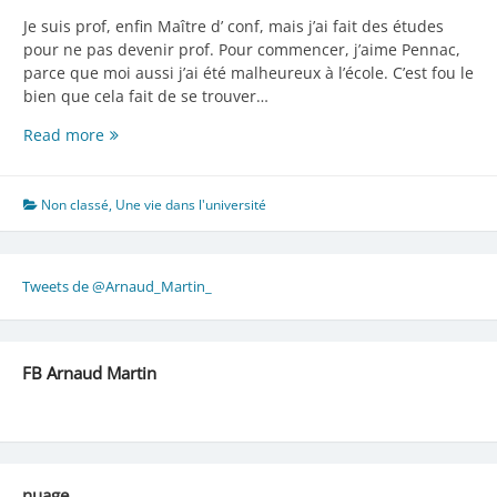
Je suis prof, enfin Maître d’ conf, mais j’ai fait des études
pour ne pas devenir prof. Pour commencer, j’aime Pennac,
parce que moi aussi j’ai été malheureux à l’école. C’est fou le
bien que cela fait de se trouver…
Je
Read more
ne
voulais
pas
Non classé
,
Une vie dans l'université
être
prof
Tweets de @Arnaud_Martin_
FB Arnaud Martin
nuage