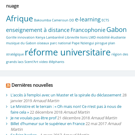
nuage
Afrique
e-learning
Bakoumba
Cameroun
DD
ECTS
Gabon
enseignement à distance
Francophonie
Gorille
innovation
Kenya
Lambaréné
Libreville
lions
LMD
mobilité étudiante
musique du Gabon
oiseaux parc national
Pape Nziengui
pirogue
plan
réforme universitaire
stratégique
région des
grands lacs
Scent'Art
video
éléphants
Dernières nouvelles
L’accès à l’emploi avec un Master et la spirale du déclassement
28
janvier 2019
Arnaud Martin
Le Ministre et le terrain : « Oh mais non! Ce n’est pas à nous de
faire cela »
22 décembre 2018
Arnaud Martin
Je ne voulais pas être prof
21 décembre 2018
Arnaud Martin
Billet d’humeur sur le supérieur en France
22 mai 2017
Arnaud
Martin