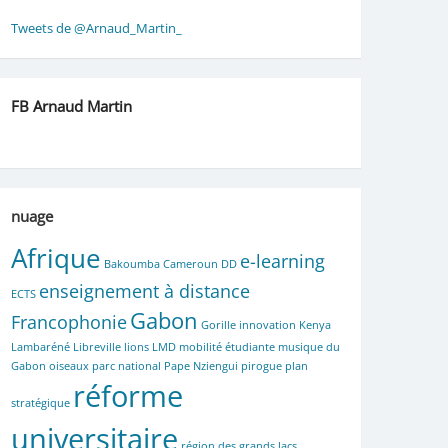
Tweets de @Arnaud_Martin_
FB Arnaud Martin
nuage
Afrique
e-learning
Bakoumba
Cameroun
DD
enseignement à distance
ECTS
Gabon
Francophonie
Gorille
innovation
Kenya
Lambaréné
Libreville
lions
LMD
mobilité étudiante
musique du
Gabon
oiseaux parc national
Pape Nziengui
pirogue
plan
réforme
stratégique
universitaire
région des grands lacs